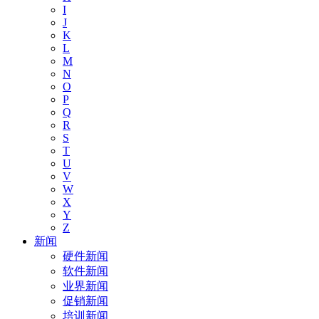
I
J
K
L
M
N
O
P
Q
R
S
T
U
V
W
X
Y
Z
新闻
硬件新闻
软件新闻
业界新闻
促销新闻
培训新闻