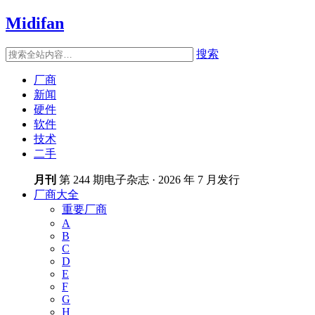
Midifan
搜索
厂商
新闻
硬件
软件
技术
二手
月刊
第 244 期电子杂志 · 2026 年 7 月发行
厂商大全
重要厂商
A
B
C
D
E
F
G
H