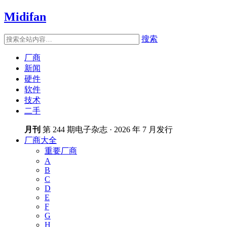
Midifan
搜索
厂商
新闻
硬件
软件
技术
二手
月刊
第 244 期电子杂志 · 2026 年 7 月发行
厂商大全
重要厂商
A
B
C
D
E
F
G
H