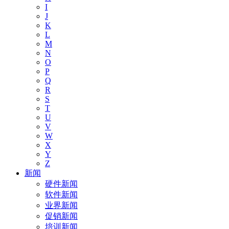
I
J
K
L
M
N
O
P
Q
R
S
T
U
V
W
X
Y
Z
新闻
硬件新闻
软件新闻
业界新闻
促销新闻
培训新闻