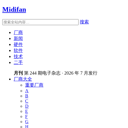
Midifan
搜索
厂商
新闻
硬件
软件
技术
二手
月刊
第 244 期电子杂志 · 2026 年 7 月发行
厂商大全
重要厂商
A
B
C
D
E
F
G
H