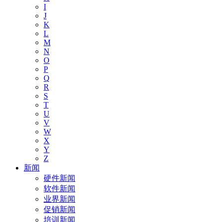
I
J
K
L
M
N
O
P
Q
R
S
T
U
V
W
X
Y
Z
新闻
硬件新闻
软件新闻
业界新闻
促销新闻
培训新闻