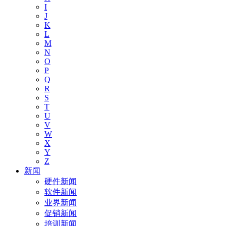
I
J
K
L
M
N
O
P
Q
R
S
T
U
V
W
X
Y
Z
新闻
硬件新闻
软件新闻
业界新闻
促销新闻
培训新闻