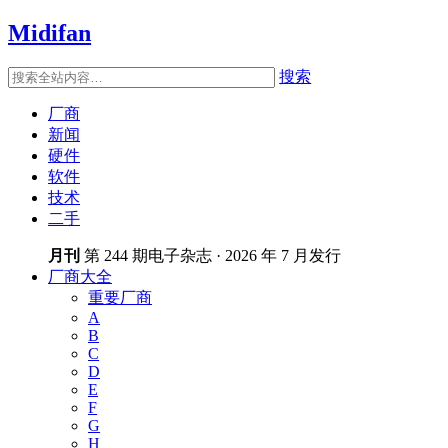
Midifan
搜索
厂商
新闻
硬件
软件
技术
二手
月刊
第 244 期电子杂志 · 2026 年 7 月发行
厂商大全
重要厂商
A
B
C
D
E
F
G
H