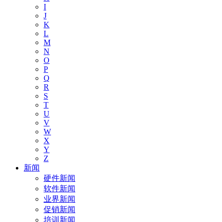
I
J
K
L
M
N
O
P
Q
R
S
T
U
V
W
X
Y
Z
新闻
硬件新闻
软件新闻
业界新闻
促销新闻
培训新闻