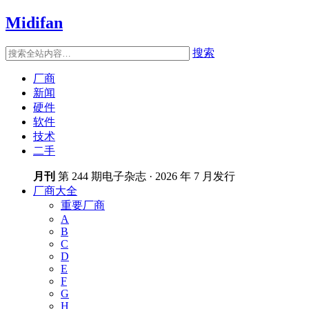
Midifan
搜索
厂商
新闻
硬件
软件
技术
二手
月刊
第 244 期电子杂志 · 2026 年 7 月发行
厂商大全
重要厂商
A
B
C
D
E
F
G
H