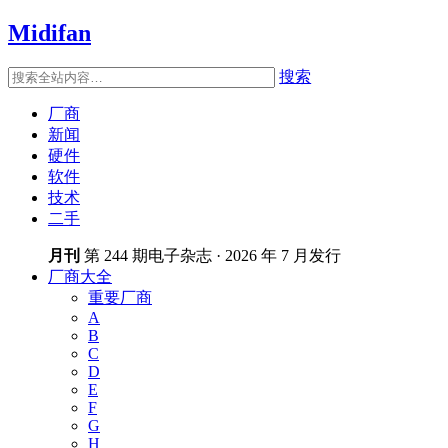
Midifan
搜索
厂商
新闻
硬件
软件
技术
二手
月刊
第 244 期电子杂志 · 2026 年 7 月发行
厂商大全
重要厂商
A
B
C
D
E
F
G
H