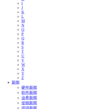
I
J
K
L
M
N
O
P
Q
R
S
T
U
V
W
X
Y
Z
新闻
硬件新闻
软件新闻
业界新闻
促销新闻
培训新闻