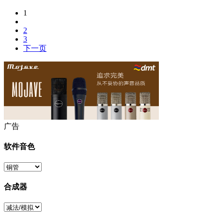
1
2
3
下一页
广告
软件音色
合成器