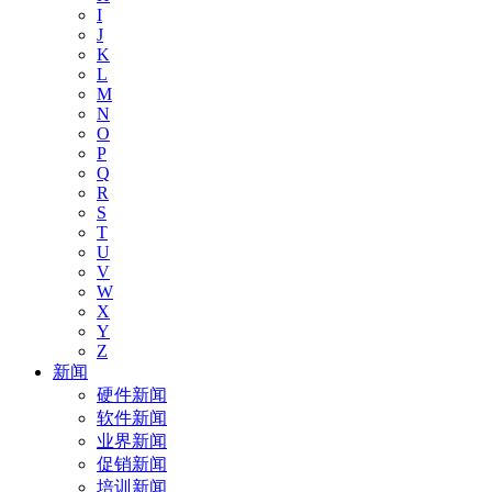
I
J
K
L
M
N
O
P
Q
R
S
T
U
V
W
X
Y
Z
新闻
硬件新闻
软件新闻
业界新闻
促销新闻
培训新闻