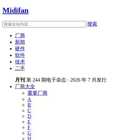
Midifan
搜索
厂商
新闻
硬件
软件
技术
二手
月刊
第 244 期电子杂志 · 2026 年 7 月发行
厂商大全
重要厂商
A
B
C
D
E
F
G
H