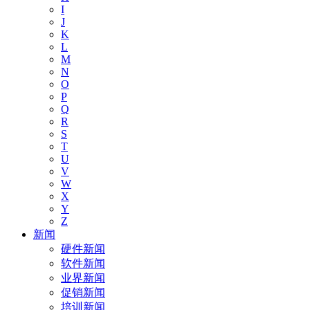
I
J
K
L
M
N
O
P
Q
R
S
T
U
V
W
X
Y
Z
新闻
硬件新闻
软件新闻
业界新闻
促销新闻
培训新闻