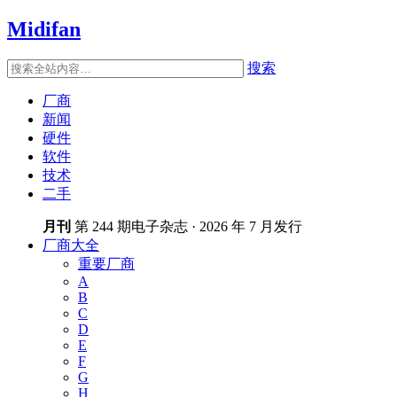
Midifan
搜索
厂商
新闻
硬件
软件
技术
二手
月刊
第 244 期电子杂志 · 2026 年 7 月发行
厂商大全
重要厂商
A
B
C
D
E
F
G
H