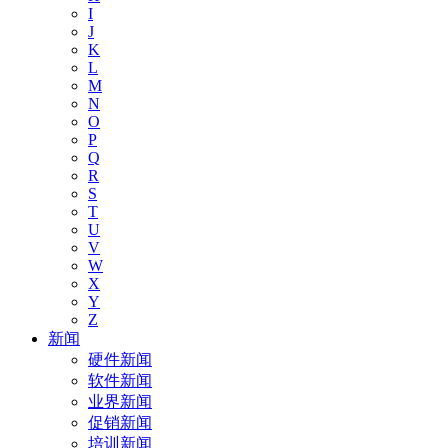
I
J
K
L
M
N
O
P
Q
R
S
T
U
V
W
X
Y
Z
新闻
硬件新闻
软件新闻
业界新闻
促销新闻
培训新闻