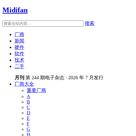
Midifan
搜索
厂商
新闻
硬件
软件
技术
二手
月刊
第 244 期电子杂志 · 2026 年 7 月发行
厂商大全
重要厂商
A
B
C
D
E
F
G
H