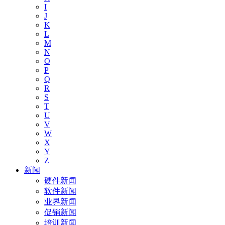
I
J
K
L
M
N
O
P
Q
R
S
T
U
V
W
X
Y
Z
新闻
硬件新闻
软件新闻
业界新闻
促销新闻
培训新闻