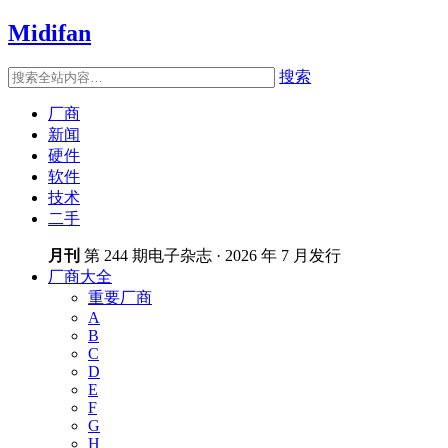
Midifan
搜索
厂商
新闻
硬件
软件
技术
二手
月刊
第 244 期电子杂志 · 2026 年 7 月发行
厂商大全
重要厂商
A
B
C
D
E
F
G
H