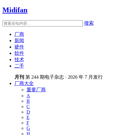
Midifan
搜索
厂商
新闻
硬件
软件
技术
二手
月刊
第 244 期电子杂志 · 2026 年 7 月发行
厂商大全
重要厂商
A
B
C
D
E
F
G
H