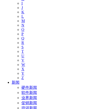
I
J
K
L
M
N
O
P
Q
R
S
T
U
V
W
X
Y
Z
新闻
硬件新闻
软件新闻
业界新闻
促销新闻
培训新闻