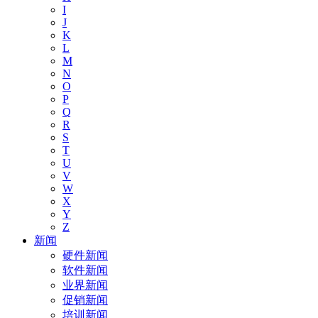
I
J
K
L
M
N
O
P
Q
R
S
T
U
V
W
X
Y
Z
新闻
硬件新闻
软件新闻
业界新闻
促销新闻
培训新闻