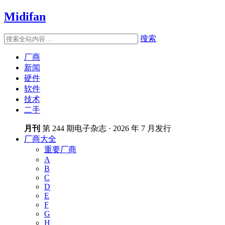
Midifan
搜索
厂商
新闻
硬件
软件
技术
二手
月刊
第 244 期电子杂志 · 2026 年 7 月发行
厂商大全
重要厂商
A
B
C
D
E
F
G
H