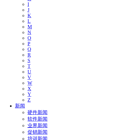
I
J
K
L
M
N
O
P
Q
R
S
T
U
V
W
X
Y
Z
新闻
硬件新闻
软件新闻
业界新闻
促销新闻
培训新闻