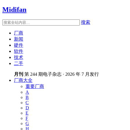
Midifan
搜索
厂商
新闻
硬件
软件
技术
二手
月刊
第 244 期电子杂志 · 2026 年 7 月发行
厂商大全
重要厂商
A
B
C
D
E
F
G
H