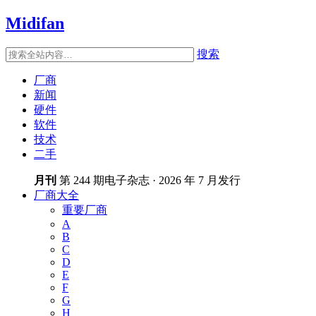
Midifan
搜索
厂商
新闻
硬件
软件
技术
二手
月刊
第 244 期电子杂志 · 2026 年 7 月发行
厂商大全
重要厂商
A
B
C
D
E
F
G
H