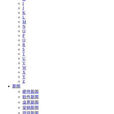
I
J
K
L
M
N
O
P
Q
R
S
T
U
V
W
X
Y
Z
新闻
硬件新闻
软件新闻
业界新闻
促销新闻
培训新闻