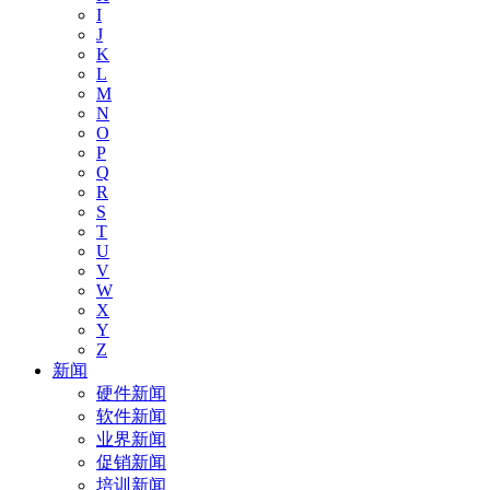
I
J
K
L
M
N
O
P
Q
R
S
T
U
V
W
X
Y
Z
新闻
硬件新闻
软件新闻
业界新闻
促销新闻
培训新闻