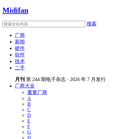
Midifan
搜索
厂商
新闻
硬件
软件
技术
二手
月刊
第 244 期电子杂志 · 2026 年 7 月发行
厂商大全
重要厂商
A
B
C
D
E
F
G
H