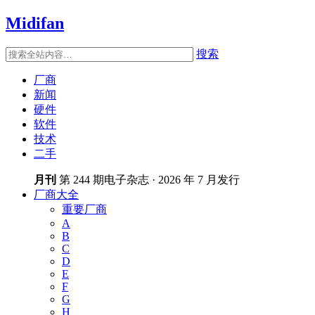
Midifan
搜索
厂商
新闻
硬件
软件
技术
二手
月刊
第 244 期电子杂志 · 2026 年 7 月发行
厂商大全
重要厂商
A
B
C
D
E
F
G
H