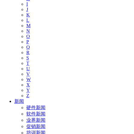
I
J
K
L
M
N
O
P
Q
R
S
T
U
V
W
X
Y
Z
新闻
硬件新闻
软件新闻
业界新闻
促销新闻
培训新闻