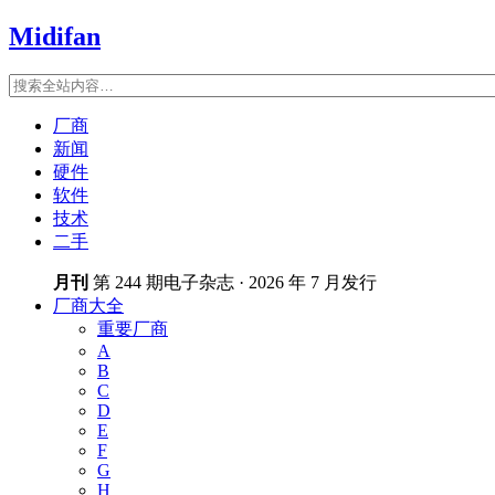
Midifan
厂商
新闻
硬件
软件
技术
二手
月刊
第 244 期电子杂志 · 2026 年 7 月发行
厂商大全
重要厂商
A
B
C
D
E
F
G
H