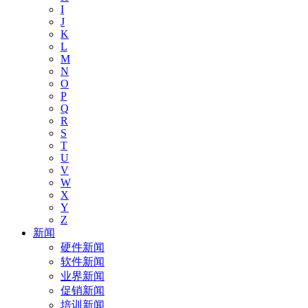
I
J
K
L
M
N
O
P
Q
R
S
T
U
V
W
X
Y
Z
新闻
硬件新闻
软件新闻
业界新闻
促销新闻
培训新闻