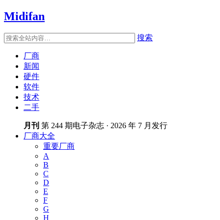
Midifan
搜索
厂商
新闻
硬件
软件
技术
二手
月刊
第 244 期电子杂志 · 2026 年 7 月发行
厂商大全
重要厂商
A
B
C
D
E
F
G
H