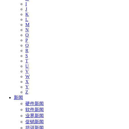
I
J
K
L
M
N
O
P
Q
R
S
T
U
V
W
X
Y
Z
新闻
硬件新闻
软件新闻
业界新闻
促销新闻
培训新闻