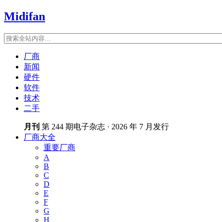
Midifan
厂商
新闻
硬件
软件
技术
二手
月刊
第 244 期电子杂志 · 2026 年 7 月发行
厂商大全
重要厂商
A
B
C
D
E
F
G
H