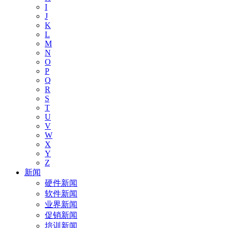
I
J
K
L
M
N
O
P
Q
R
S
T
U
V
W
X
Y
Z
新闻
硬件新闻
软件新闻
业界新闻
促销新闻
培训新闻