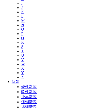
I
J
K
L
M
N
O
P
Q
R
S
T
U
V
W
X
Y
Z
新闻
硬件新闻
软件新闻
业界新闻
促销新闻
培训新闻