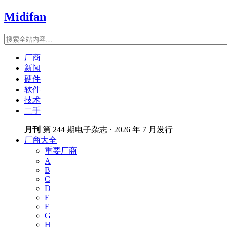
Midifan
厂商
新闻
硬件
软件
技术
二手
月刊
第 244 期电子杂志 · 2026 年 7 月发行
厂商大全
重要厂商
A
B
C
D
E
F
G
H