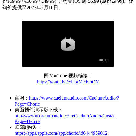
价$59.99 / €56.99 / £49.99) ，然后 iOS 版 £6.99 (原价£9.99)。促
销价提供至2023年2月10日。
原 YouTube 视频链接：
https://youtu.be/edHgMicbmOY
官网：
https://www.caelumaudio.com/CaelumAudio/?
Page=Choric
桌面插件演示版下载：
https://www.caelumaudio.com/CaelumAudio/Cust/?
Page=Demos
iOS版购买：
https://apps.apple.com/app/choric/id6444959012