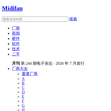
Midifan
搜索
厂商
新闻
硬件
软件
技术
二手
月刊
第 244 期电子杂志 · 2026 年 7 月发行
厂商大全
重要厂商
A
B
C
D
E
F
G
H