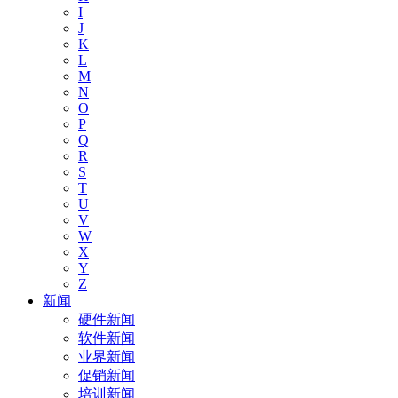
I
J
K
L
M
N
O
P
Q
R
S
T
U
V
W
X
Y
Z
新闻
硬件新闻
软件新闻
业界新闻
促销新闻
培训新闻