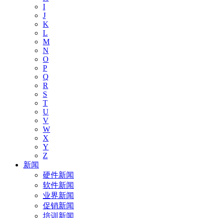
I
J
K
L
M
N
O
P
Q
R
S
T
U
V
W
X
Y
Z
新闻
硬件新闻
软件新闻
业界新闻
促销新闻
培训新闻