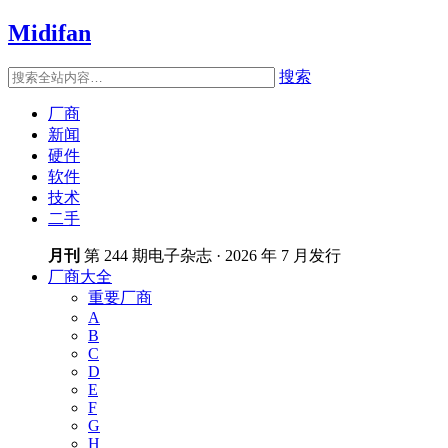
Midifan
搜索
厂商
新闻
硬件
软件
技术
二手
月刊
第 244 期电子杂志 · 2026 年 7 月发行
厂商大全
重要厂商
A
B
C
D
E
F
G
H