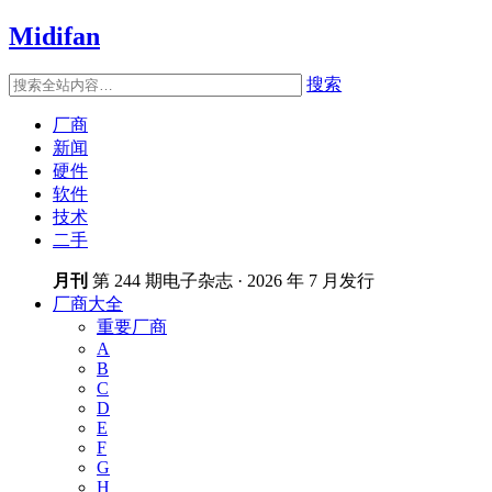
Midifan
搜索
厂商
新闻
硬件
软件
技术
二手
月刊
第 244 期电子杂志 · 2026 年 7 月发行
厂商大全
重要厂商
A
B
C
D
E
F
G
H