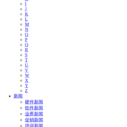
I
J
K
L
M
N
O
P
Q
R
S
T
U
V
W
X
Y
Z
新闻
硬件新闻
软件新闻
业界新闻
促销新闻
培训新闻