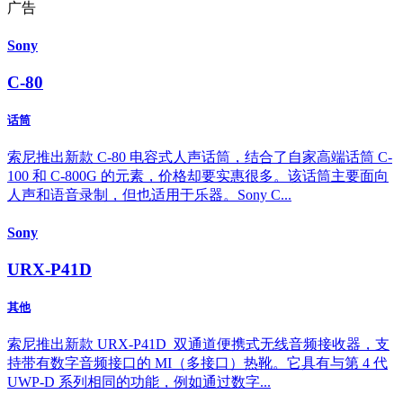
广告
Sony
C-80
话筒
索尼推出新款 C-80 电容式人声话筒，结合了自家高端话筒 C-
100 和 C-800G 的元素，价格却要实惠很多。该话筒主要面向
人声和语音录制，但也适用于乐器。Sony C...
Sony
URX-P41D
其他
索尼推出新款 URX-P41D 双通道便携式无线音频接收器，支
持带有数字音频接口的 MI（多接口）热靴。它具有与第 4 代
UWP-D 系列相同的功能，例如通过数字...