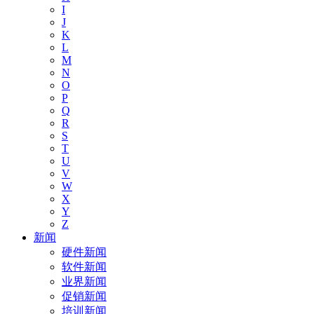
I
J
K
L
M
N
O
P
Q
R
S
T
U
V
W
X
Y
Z
新闻
硬件新闻
软件新闻
业界新闻
促销新闻
培训新闻