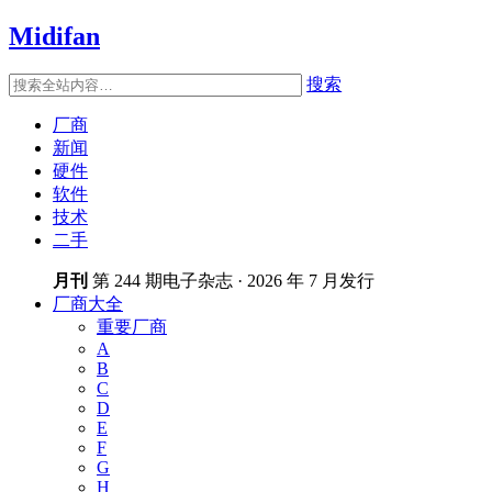
Midifan
搜索
厂商
新闻
硬件
软件
技术
二手
月刊
第 244 期电子杂志 · 2026 年 7 月发行
厂商大全
重要厂商
A
B
C
D
E
F
G
H