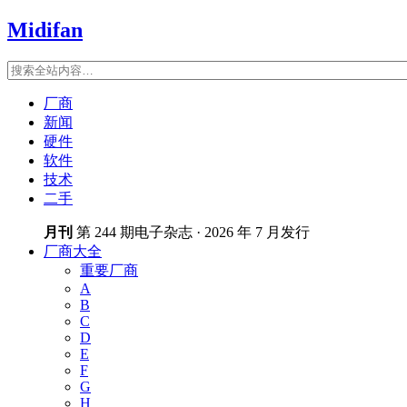
Midifan
厂商
新闻
硬件
软件
技术
二手
月刊
第 244 期电子杂志 · 2026 年 7 月发行
厂商大全
重要厂商
A
B
C
D
E
F
G
H