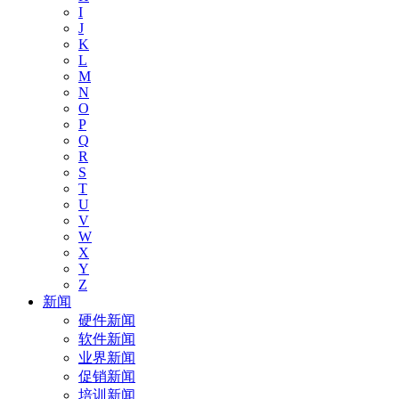
I
J
K
L
M
N
O
P
Q
R
S
T
U
V
W
X
Y
Z
新闻
硬件新闻
软件新闻
业界新闻
促销新闻
培训新闻