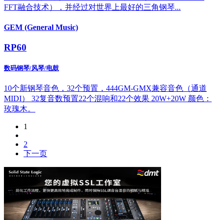
FFT融合技术），并经过对世界上最好的三角钢琴...
GEM (General Music)
RP60
数码钢琴/风琴/电鼓
10个新钢琴音色，32个预置，444GM-GMX兼容音色（通道
MIDI） 32复音数预置22个混响和22个效果 20W+20W 颜色：
玫瑰木。
1
2
下一页