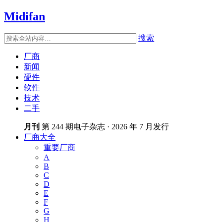
Midifan
搜索
厂商
新闻
硬件
软件
技术
二手
月刊
第 244 期电子杂志 · 2026 年 7 月发行
厂商大全
重要厂商
A
B
C
D
E
F
G
H