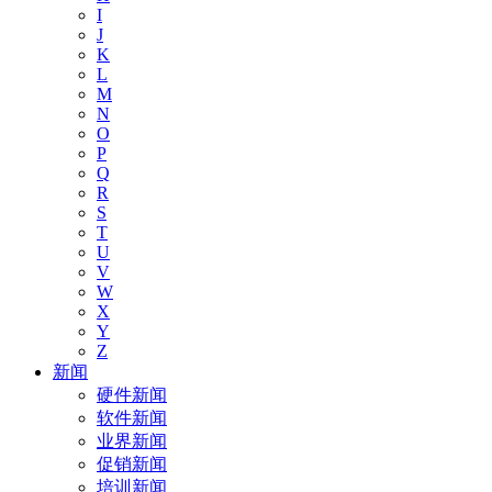
I
J
K
L
M
N
O
P
Q
R
S
T
U
V
W
X
Y
Z
新闻
硬件新闻
软件新闻
业界新闻
促销新闻
培训新闻